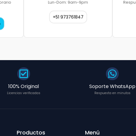
orario
Lun-Dom: 9am-9pm
Respu
+51 973761847
o
100% Original
Soporte WhatsApp
Licencias verificadas
Respuesta en minutos
Productos
Menú