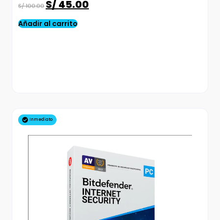
S/
45.00
S/
100.00
Añadir al carrito
Inmediato