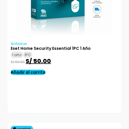
Antivirus
Eset Home Security Essential 1PC 1 Año
1 año
1PC
S/
50.00
S/
60.00
Añadir al carrito
Inmediato