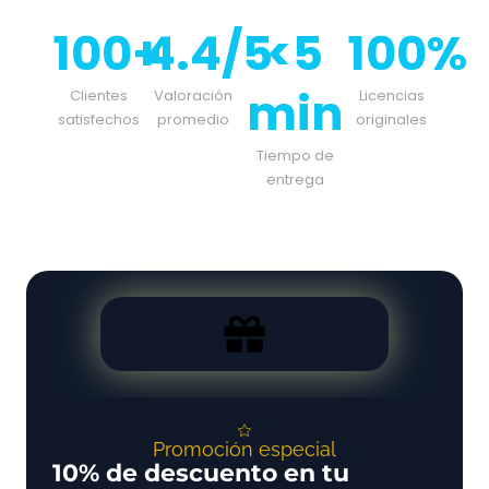
100+
4.4/5
<5
100%
min
Clientes
Valoración
Licencias
satisfechos
promedio
originales
Tiempo de
entrega
Promoción especial
10% de descuento en tu