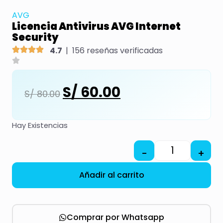
AVG
Licencia Antivirus AVG Internet
Security
4.7
|
156 reseñas verificadas
S/
60.00
S/
80.00
Hay Existencias
-
+
Añadir al carrito
Comprar por Whatsapp