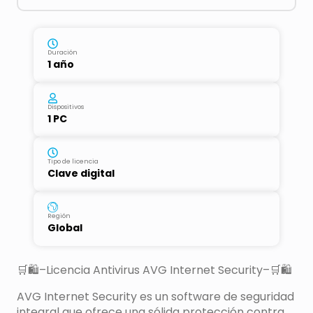
Duración
1 año
Dispositivos
1 PC
Tipo de licencia
Clave digital
Región
Global
🛒🛍–Licencia Antivirus AVG Internet Security–🛒🛍
AVG Internet Security es un software de seguridad
integral que ofrece una sólida protección contra