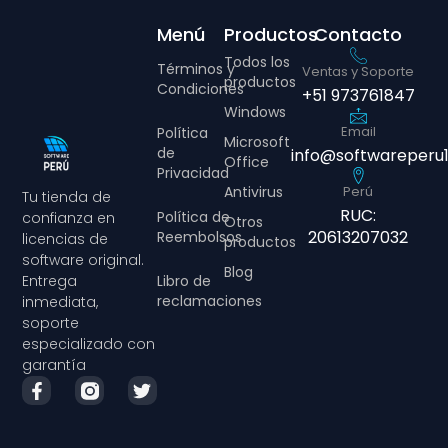
Menú
Productos
Contacto
Todos los
Términos y
Ventas y Soporte
productos
Condiciones
+51 973761847
Windows
Email
Política
Microsoft
de
info@softwareperu
Office
Privacidad
Antivirus
Perú
Tu tienda de
RUC:
Política de
confianza en
Otros
20613207032
Reembolsos
licencias de
productos
software original.
Blog
Libro de
Entrega
reclamaciones
inmediata,
soporte
especializado con
garantía