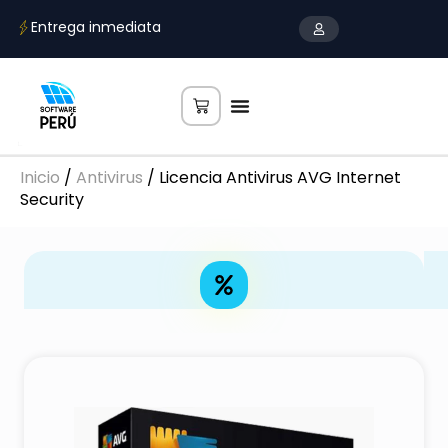
Entrega inmediata
Todos los productos
Microsoft Office
Otros productos
Inicio
/
Antivirus
/ Licencia Antivirus AVG Internet
Security