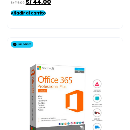
S/
44.00
S/
115.00
Añadir al carrito
Inmediato