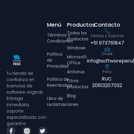
Menú
Productos
Contacto
Todos los
Términos y
Ventas y Soporte
productos
Condiciones
+51 973761847
Windows
Email
Política
Microsoft
de
info@softwareperu
Office
Privacidad
Antivirus
Perú
Tu tienda de
RUC:
Política de
confianza en
Otros
20613207032
Reembolsos
licencias de
productos
software original.
Blog
Libro de
Entrega
reclamaciones
inmediata,
soporte
especializado con
garantía