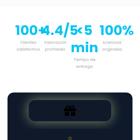
100+
4.4/5
<5
100%
min
Clientes
Valoración
Licencias
satisfechos
promedio
originales
Tiempo de
entrega